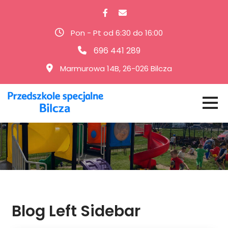
Pon - Pt od 6:30 do 16:00
696 441 289
Marmurowa 14B, 26-026 Bilcza
Blog Left Sidebar